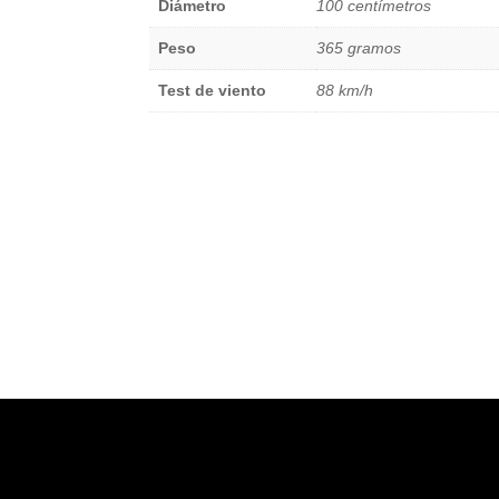
Diámetro
100 centímetros
Peso
365 gramos
Test de viento
88 km/h