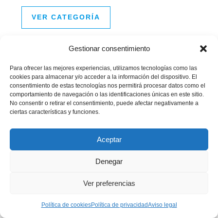
VER CATEGORÍA
Gestionar consentimiento
Sport
Para ofrecer las mejores experiencias, utilizamos tecnologías como las
cookies para almacenar y/o acceder a la información del dispositivo. El
A partir de
consentimiento de estas tecnologías nos permitirá procesar datos como el
comportamiento de navegación o las identificaciones únicas en este sitio.
139€
No consentir o retirar el consentimiento, puede afectar negativamente a
ciertas características y funciones.
/
unidad
Aceptar
146 cm diámetro
Denegar
950 gr
Ver preferencias
Política de cookies
Política de privacidad
Aviso legal
115 Km/h test viento