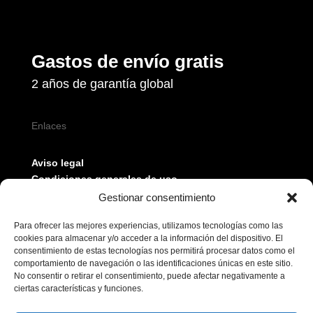
Gastos de envío gratis
2 años de garantía global
Enlaces
Aviso legal
Condiciones generales de uso
Política de privacidad
Gestionar consentimiento
Política de cookies
Para ofrecer las mejores experiencias, utilizamos tecnologías como las
cookies para almacenar y/o acceder a la información del dispositivo. El
consentimiento de estas tecnologías nos permitirá procesar datos como el
comportamiento de navegación o las identificaciones únicas en este sitio.
No consentir o retirar el consentimiento, puede afectar negativamente a
ciertas características y funciones.