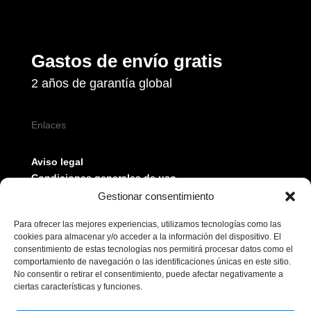
Gastos de envío gratis
2 años de garantía global
Enlaces
Aviso legal
Condiciones generales de uso
Política de privacidad
Gestionar consentimiento
Política de cookies
Para ofrecer las mejores experiencias, utilizamos tecnologías como las
cookies para almacenar y/o acceder a la información del dispositivo. El
consentimiento de estas tecnologías nos permitirá procesar datos como el
comportamiento de navegación o las identificaciones únicas en este sitio.
No consentir o retirar el consentimiento, puede afectar negativamente a
ciertas características y funciones.