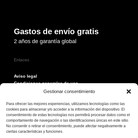
Gastos de envío gratis
2 años de garantía global
Enlaces
Aviso legal
Condiciones generales de uso
Política de privacidad
Gestionar consentimiento
Política de cookies
Para ofrecer las mejores experiencias, utilizamos tecnologías como las
cookies para almacenar y/o acceder a la información del dispositivo. El
consentimiento de estas tecnologías nos permitirá procesar datos como el
comportamiento de navegación o las identificaciones únicas en este sitio.
No consentir o retirar el consentimiento, puede afectar negativamente a
ciertas características y funciones.